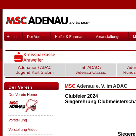
Home
Der Verein
Helfer & Ehrenamt
Veranstaltungen
M
Adenauer / ADAC
Int. ADAC /
Ade
Jugend Kart Slalom
Adenau Classic
Runds
MSC
Adenau e. V. im ADAC
Der Verein
Der Verein Home
Clubfeier 2024
Siegerehrung Clubmeisterscha
Vorstellung
Vorstellung Video
Siegere