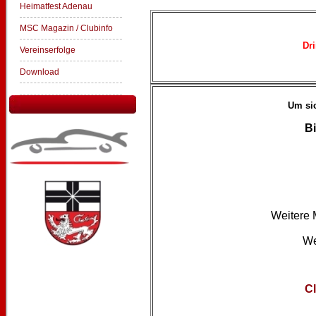
Heimatfest Adenau
MSC Magazin / Clubinfo
Dr
Vereinserfolge
Download
Um sic
Bi
Weitere 
We
C