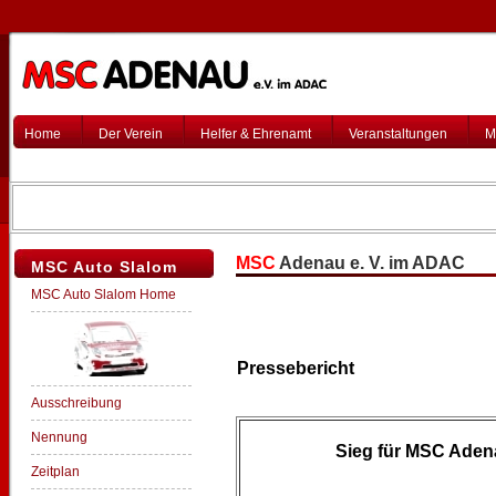
Home
Der Verein
Helfer & Ehrenamt
Veranstaltungen
M
MSC
Adenau e. V. im ADAC
MSC Auto Slalom
MSC Auto Slalom Home
Pressebericht
Ausschreibung
Nennung
Sieg für MSC Adena
Zeitplan